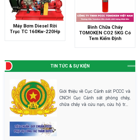
Máy Bơm Diesel Rời
Bình Chữa Cháy
Trục TC 160Kw-220Hp
TOMOKEN CO2 5KG Có
Tem Kiểm Định
TIN TỨC & SỰ KIỆN
Giới thiệu về Cục Cảnh sát PCCC và
CNCH Cục Cảnh sát phòng cháy,
chữa cháy và cứu nạn, cứu hộ trực
thuộc Bộ Công an, có trách nhiệm
giúp Bộ trưởng thống nhất, quản lý,
chỉ đạo, hướng dẫn lực lượng Cảnh
sát phòng cháy, chữa cháy...