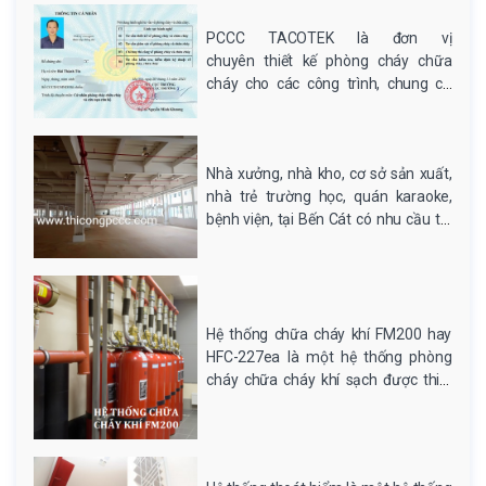
PCCC TACOTEK là đơn vị
chuyên thiết kế phòng cháy chữa
cháy cho các công trình, chung cư
cao tầng, nhà xưởng sản xuất, trung
tâm thương mại, trường học, bệnh
viện,.. PCCC TACOTEK tự hào là đơn
Nhà xưởng, nhà kho, cơ sở sản xuất,
vị hàng đầu cung cấp dịch vụ tư vấn
nhà trẻ trường học, quán karaoke,
thiết kế hệ thống...
bệnh viện, tại Bến Cát có nhu cầu thi
công lắp đặt các hệ thống PCCC hãy
liên hệ với chúng tôi theo số điện
thoại 0936.114 114 để được tư vấn
chi tiết.
Hệ thống chữa cháy khí FM200 hay
HFC-227ea là một hệ thống phòng
cháy chữa cháy khí sạch được thiết
kế để xả khí chữa cháy vào khu vực
hỏa hoạn trong vòng 10 giây. Đây là
một trong những hệ thống chữa cháy
khí an toàn, hiệu quả...