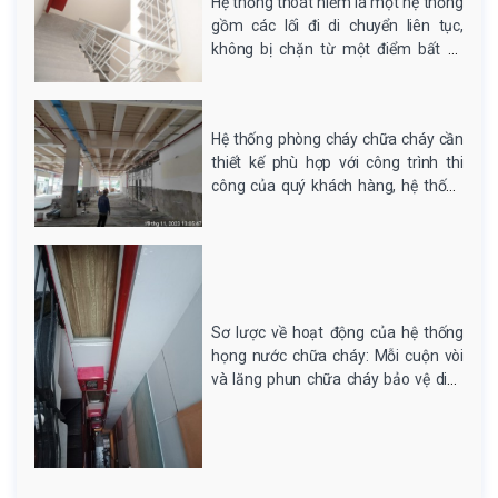
Hệ thống thoát hiểm là một hệ thống
gồm các lối đi di chuyển liên tục,
không bị chặn từ một điểm bất kỳ
trong nhà hoặc công trình đến lối ra
bên ngoài với các cửa chống cháy
ngăn chặn khói lửa cùng hệ thống
Hệ thống phòng cháy chữa cháy cần
đèn exit, đèn sự cố. Thông...
thiết kế phù hợp với công trình thi
công của quý khách hàng, hệ thống
phòng cháy chữa cháy không đơn
giản mà là một hệ thống an ninh bảo
vệ tính mạng và tài sản của con
người khi có...
Sơ lược về hoạt động của hệ thống
họng nước chữa cháy: Mỗi cuộn vòi
và lăng phun chữa cháy bảo vệ diện
tích trong bán kính 25m tính trong
không gian thoáng đãng. Còn tùy vào
không gian cụ thể thì đường vòi chữa
cháy sẽ được...