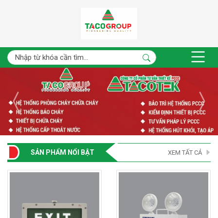
SẢN PHẨM NỔI BẬT
XEM TẤT CẢ
- 18%
- 17%