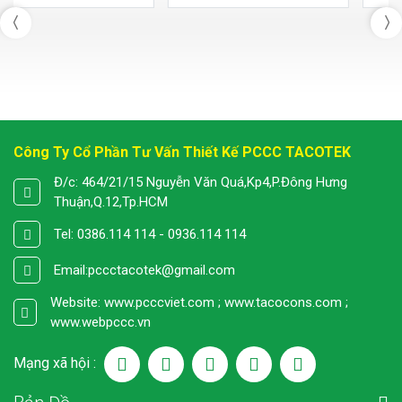
Công Ty Cổ Phần Tư Vấn Thiết Kế PCCC TACOTEK
Đ/c: 464/21/15 Nguyễn Văn Quá,Kp4,P.Đông Hưng
Thuận,Q.12,Tp.HCM
Tel: 0386.114 114 - 0936.114 114
Email:
pccctacotek@gmail.com
Website: www.pcccviet.com ; www.tacocons.com ;
www.webpccc.vn
Mạng xã hội :